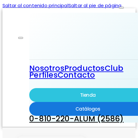
Saltar al contenido principal
Saltar al pie de página
Nosotros
Productos
Club
Perfiles
Contacto
Tienda
Catálogos
0-810-220-ALUM (2586)