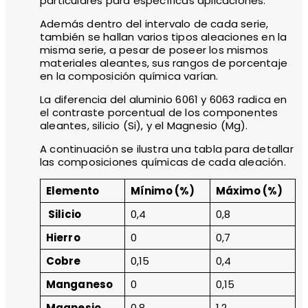
particulares para específicas aplicaciones.
Además dentro del intervalo de cada serie,
también se hallan varios tipos aleaciones en la
misma serie, a pesar de poseer los mismos
materiales aleantes, sus rangos de porcentaje
en la composición química varían.
La diferencia del aluminio 6061 y 6063 radica en
el contraste porcentual de los componentes
aleantes, silicio (Si), y el Magnesio (Mg).
A continuación se ilustra una tabla para detallar
las composiciones químicas de cada aleación.
Elemento
Mínimo (%)
Máximo (%)
Silicio
0,4
0,8
Hierro
0
0,7
Cobre
0,15
0,4
Manganeso
0
0,15
Magnesio
0,8
1,2