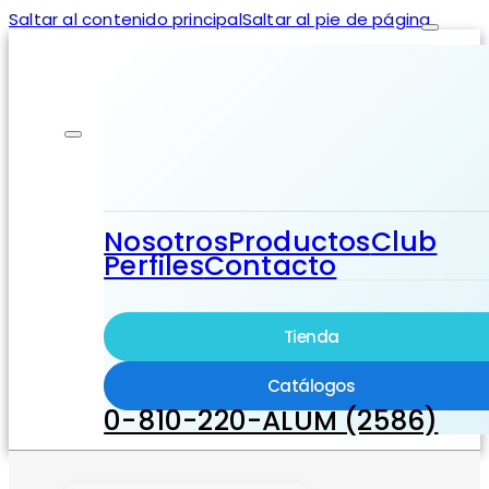
Saltar al contenido principal
Saltar al pie de página
Nosotros
Productos
Club
Perfiles
Contacto
Tienda
Catálogos
0-810-220-ALUM (2586)