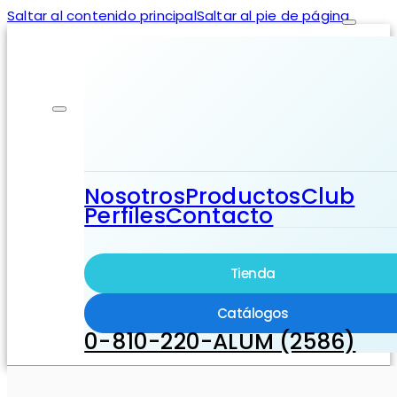
Saltar al contenido principal
Saltar al pie de página
Nosotros
Productos
Club
Perfiles
Contacto
Tienda
Catálogos
0-810-220-ALUM (2586)