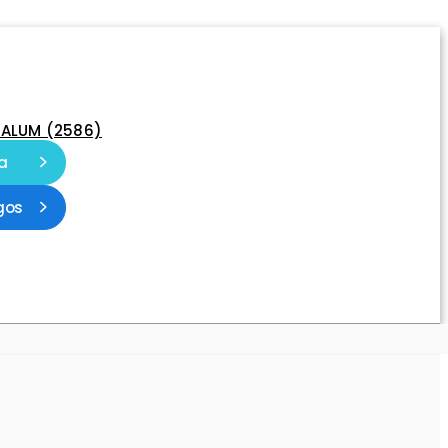
-ALUM (2586)
a
gos