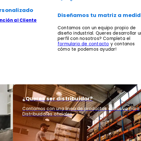
rsonalizado
Diseñamos tu matriz a medi
ción al Cliente
Contamos con un equipo propio de
diseño industrial. Queres desarrollar u
perfil con nosotros? Completa el
formulario de contacto
y contanos
cómo te podemos ayudar!
¿Queres ser distribuidor?
Contamos con una linea de productos exclusiva para
Distribuidores oficiales