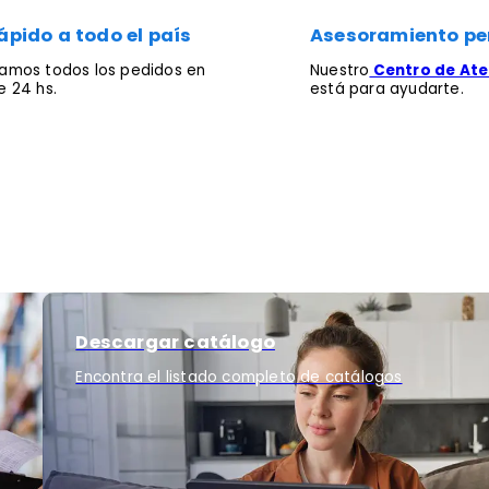
ápido a todo el país
Asesoramiento pe
mos todos los pedidos en
Nuestro
Centro de Aten
 24 hs.
está para ayudarte.
Descargar catálogo
Encontra el listado completo de catálogos