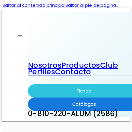
Saltar al contenido principal
Saltar al pie de página
Nosotros
Productos
Club
Perfiles
Contacto
Tienda
Catálogos
0-810-220-ALUM (2586)