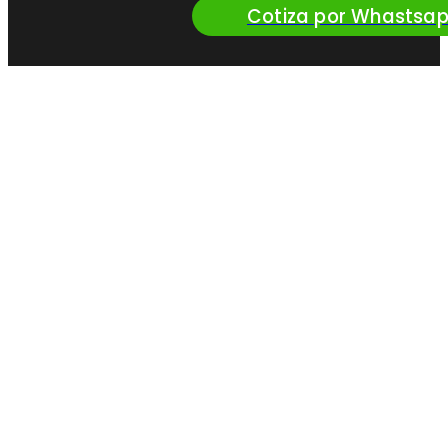
Cotiza por Whastsa
¿Queres vender
nuestros productos?
Convertite en
Distribuidor Oficial
de Perfil
Solicitar más info