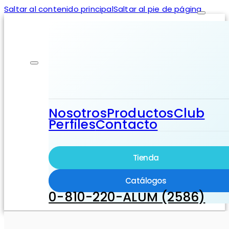
Saltar al contenido principal
Saltar al pie de página
Nosotros
Productos
Club
Perfiles
Contacto
Tienda
Catálogos
0-810-220-ALUM (2586)