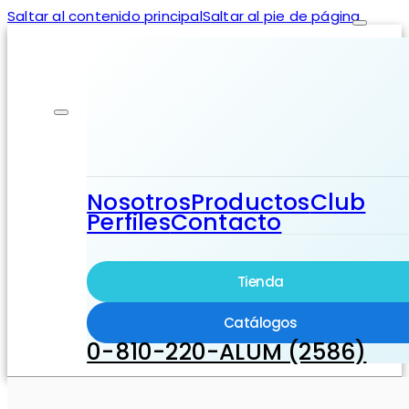
Saltar al contenido principal
Saltar al pie de página
Nosotros
Productos
Club
Perfiles
Contacto
Tienda
Catálogos
0-810-220-ALUM (2586)