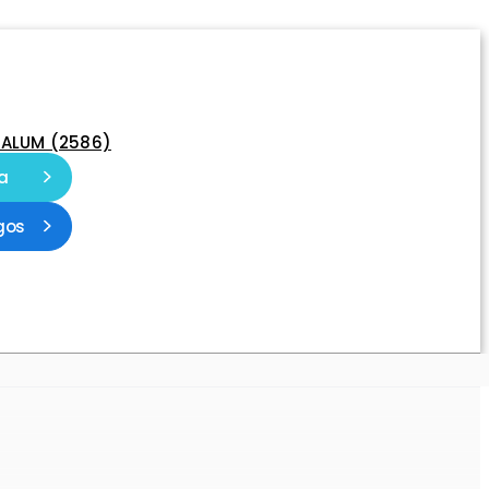
-ALUM (2586)
a
gos