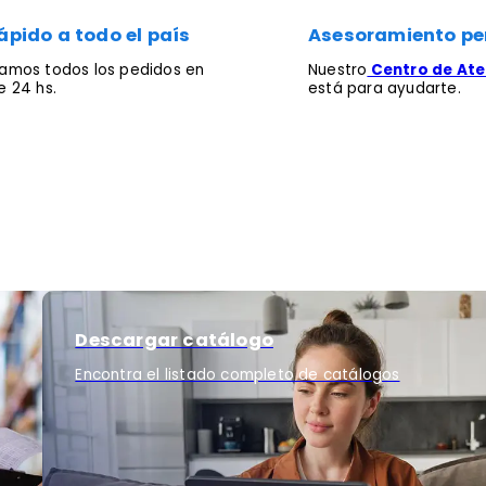
ápido a todo el país
Asesoramiento pe
mos todos los pedidos en
Nuestro
Centro de Aten
 24 hs.
está para ayudarte.
Descargar catálogo
Encontra el listado completo de catálogos