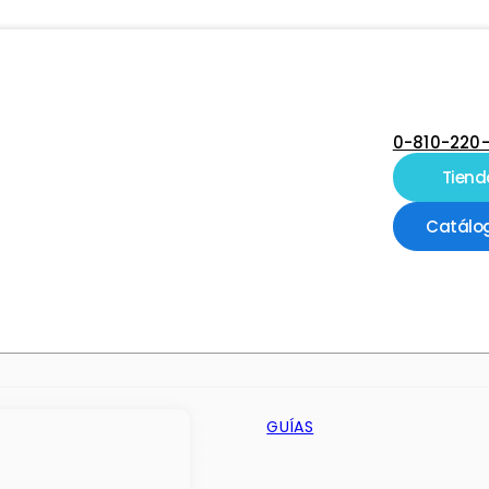
0-810-220
Tiend
Catálo
GUÍAS