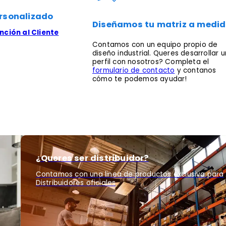
rsonalizado
Diseñamos tu matriz a medi
ción al Cliente
Contamos con un equipo propio de
diseño industrial. Queres desarrollar u
perfil con nosotros? Completa el
formulario de contacto
y contanos
cómo te podemos ayudar!
¿Queres ser distribuidor?
Contamos con una linea de productos exclusiva para
Distribuidores oficiales