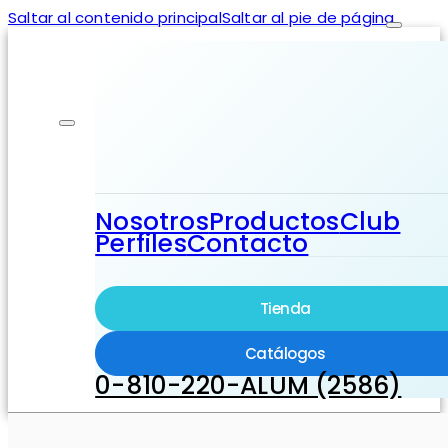
Saltar al contenido principal
Saltar al pie de página
Nosotros
Productos
Club
Perfiles
Contacto
Tienda
Catálogos
0-810-220-ALUM (2586)