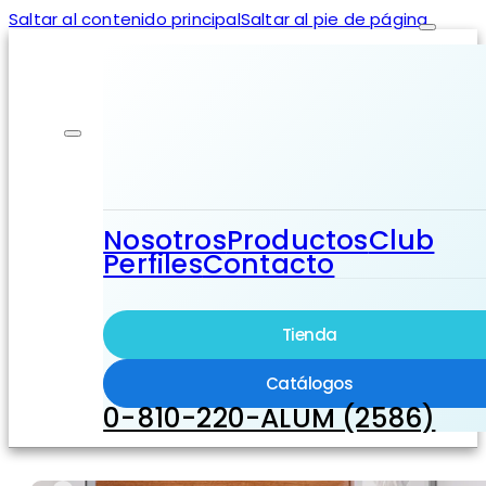
Saltar al contenido principal
Saltar al pie de página
Nosotros
Productos
Club
Perfiles
Contacto
Tienda
Catálogos
0-810-220-ALUM (2586)