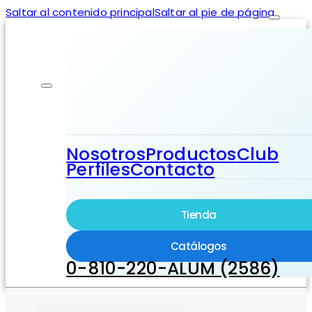
Saltar al contenido principal
Saltar al pie de página
Nosotros
Productos
Club
Perfiles
Contacto
Tienda
Catálogos
0-810-220-ALUM (2586)