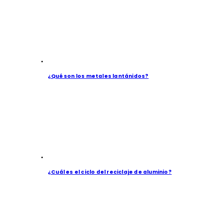
¿Qué son los metales lantánidos?
¿Cuál es el ciclo del reciclaje de aluminio?