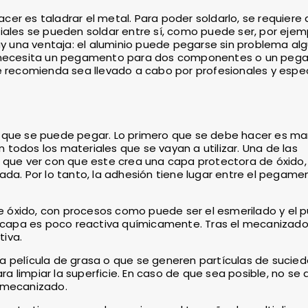
hacer es taladrar el metal. Para poder soldarlo, se requier
iales se pueden soldar entre sí, como puede ser, por ejemp
ay una ventaja: el aluminio puede pegarse sin problema al
Se necesita un pegamento para dos componentes o un pe
e recomienda sea llevado a cabo por profesionales y espec
 que se puede pegar. Lo primero que se debe hacer es ma
todos los materiales que se vayan a utilizar. Una de las
e que ver con que este crea una capa protectora de óxido,
da. Por lo tanto, la adhesión tiene lugar entre el pegamen
óxido, con procesos como puede ser el esmerilado y el pu
a capa es poco reactiva químicamente. Tras el mecanizado
iva.
a película de grasa o que se generen partículas de sucied
ara limpiar la superficie. En caso de que sea posible, no se
l mecanizado.