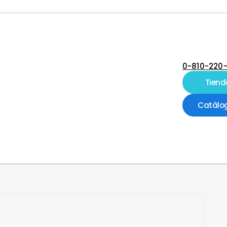
0-810-220
Tiend
Catálo