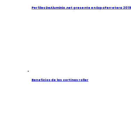
PerfilesDeAluminio.net presente en ExpoFerretera 201
Beneficios de las cortinas roller