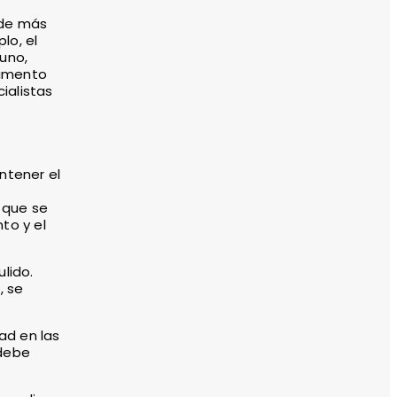
e de más
lo, el
guno,
gamento
ialistas
ntener el
 que se
to y el
lido.
, se
ad en las
 debe