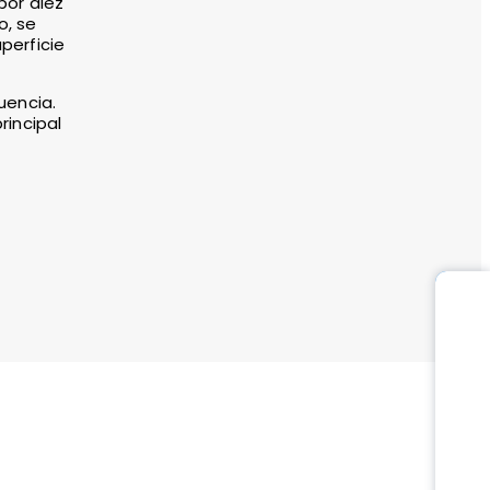
por diez
o, se
perficie
uencia.
rincipal