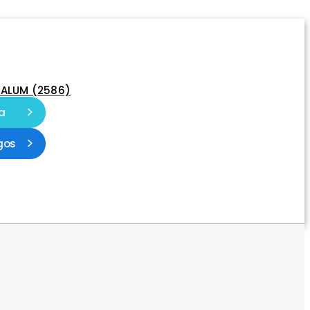
-ALUM (2586)
a
gos