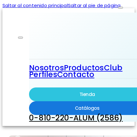
Saltar al contenido principal
Saltar al pie de página
Nosotros
Productos
Club
Perfiles
Contacto
Tienda
Catálogos
0-810-220-ALUM (2586)