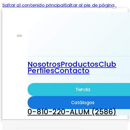
Saltar al contenido principal
Saltar al pie de página
Nosotros
Productos
Club
Perfiles
Contacto
Tienda
Catálogos
0-810-220-ALUM (2586)