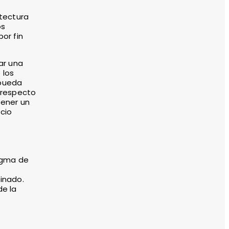
itectura
os
or fin
ar una
 los
 pueda
 respecto
tener un
cio
digma de
inado.
de la