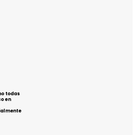
 no todas
co en
cialmente