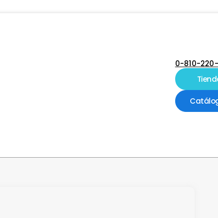
0-810-220
Tiend
Catálo