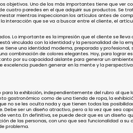
hos objetivos. Uno de los más importantes tiene que ver co
e cuatro paredes en el que adquirir sus productos. Se tra
estar mientras inspeccionan los artículos antes de compr
 interacción que se va a buscar entre el cliente, el artícu
os. Lo importante es la impresión que el cliente se lleva
está vinculada con la identidad y la personalidad de la em
e se tiene una identidad moderna, preparada y profesional, 
na combinación de colores elegantes. Hoy, para lograr e
tanto por su capacidad aislante para generar un ambient
 excelencia pueden generar en la mente y la perspectiva
 para la exhibición, independientemente del rubro al que 
nto gastronómico como de una tienda de ropa, la exhibició
 que no se les oculta nada y que tienen todas las posibilid
e. Debe ser un diseño atractivo, pero a la vez que sea cap
e venta. En definitiva, se puede decir que es un diseño q
ión de las personas, con uno que sea funcionalidad a su d
 de problema.