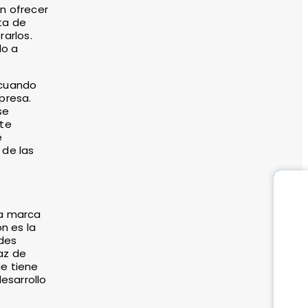
n ofrecer
ta de
arlos.
lo a
 cuando
presa.
se
ste
e
 de las
la marca
n es la
ades
az de
ue tiene
esarrollo