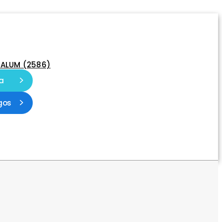
-ALUM (2586)
a
gos