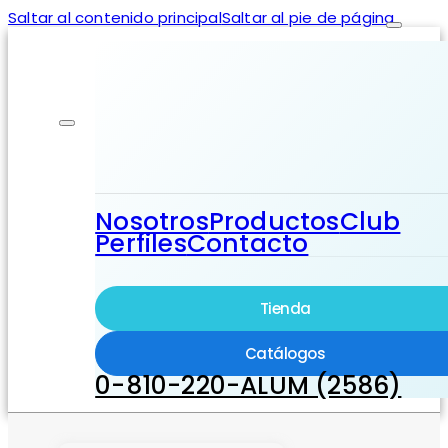
Saltar al contenido principal
Saltar al pie de página
Nosotros
Productos
Club
Perfiles
Contacto
Tienda
Catálogos
0-810-220-ALUM (2586)