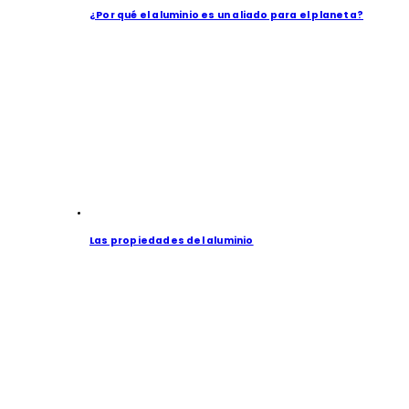
¿Por qué el aluminio es un aliado para el planeta?
Las propiedades del aluminio