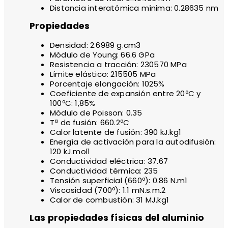
Distancia interatómica mínima: 0.28635 nm
Propiedades
Densidad: 2.6989 g.cm3
Módulo de Young: 66.6 GPa
Resistencia a tracción: 230570 MPa
Límite elástico: 215505 MPa
Porcentaje elongación: 1025%
Coeficiente de expansión entre 20ºC y
100ºC: 1,85%
Módulo de Poisson: 0.35
Tª de fusión: 660.2ºC
Calor latente de fusión: 390 kJ.kg1
Energía de activación para la autodifusión:
120 kJ.mol1
Conductividad eléctrica: 37.67
Conductividad térmica: 235
Tensión superficial (660º): 0.86 N.m1
Viscosidad (700º): 1.1 mN.s.m.2
Calor de combustión: 31 MJ.kg1
Las propiedades físicas del aluminio