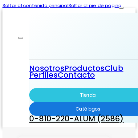
Saltar al contenido principal
Saltar al pie de página
Nosotros
Productos
Club
Perfiles
Contacto
Tienda
Catálogos
0-810-220-ALUM (2586)