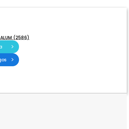
-ALUM (2586)
a
gos