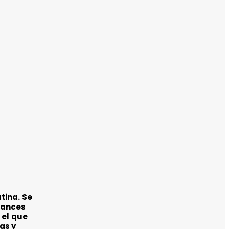
tina. Se
vances
 el que
as y