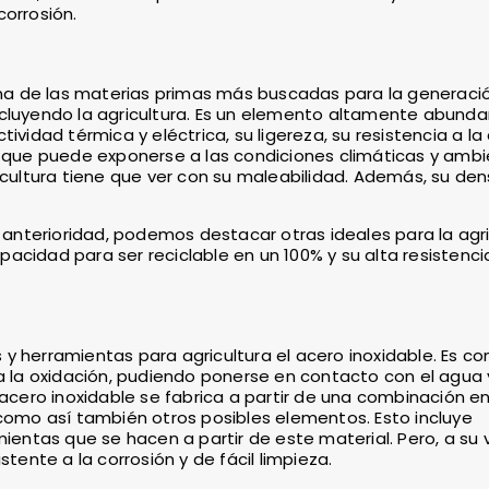
corrosión.
 una de las materias primas más buscadas para la generaci
ncluyendo la agricultura. Es un elemento altamente abunda
ividad térmica y eléctrica, su ligereza, su resistencia a la
l que puede exponerse a las condiciones climáticas y ambi
icultura tiene que ver con su maleabilidad. Además, su de
nterioridad, podemos destacar otras ideales para la agri
cidad para ser reciclable en un 100% y su alta resistencia
y herramientas para agricultura el acero inoxidable. Es c
 a la oxidación, pudiendo ponerse en contacto con el agua 
 acero inoxidable se fabrica a partir de una combinación e
 como así también otros posibles elementos. Esto incluye
ientas que se hacen a partir de este material. Pero, a su v
tente a la corrosión y de fácil limpieza.