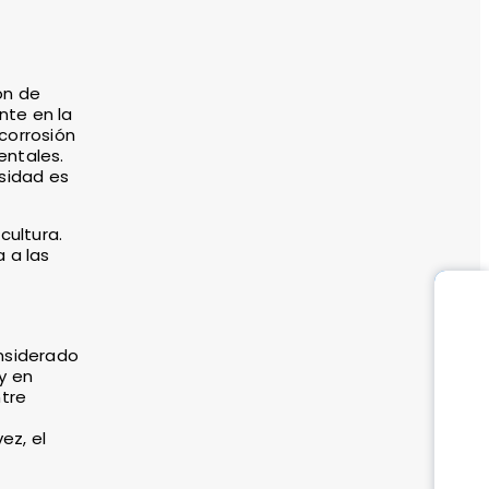
ón de
nte en la
 corrosión
entales.
nsidad es
cultura.
 a las
onsiderado
y en
ntre
ez, el