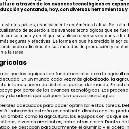
cultura a través de los avances tecnológicos es expone
ucción y contando, hoy, con diversas herramientas y
 distintos países, especialmente en América Latina. Se trata 
ctualizando de acuerdo a los avances tecnológicos que se fue
nte consolidado y en el que se aplican diversos equipos a fin 
más seguras y efectivas. La forma en que ha crecido la agricu
, cambiando radicalmente sus métodos de producción y contan
 a la tarea.
grícolas
mar que los equipos son fundamentales para la agricultura
decuado. En un mundo cada vez más globalizado, la agricu
to internos como de distintas partes del mundo. En este
apoyo por parte de los avances tecnológicos. Los proceso
tes y duraderos que apliquen las nuevas tecnologías.
ateriales adecuados para poder optimizar estas tareas. 
está trabajando estarán en contacto directo con los produ
 un ámbito como la agricultura, los equipos con los que se
máticas, diversos ambientes, entre otras cosas. Dentro de 
do, se destacan particularmente el aluminio y el acero in