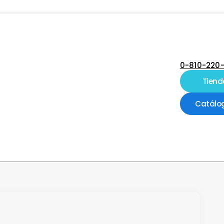
0-810-220
Tiend
Catálo