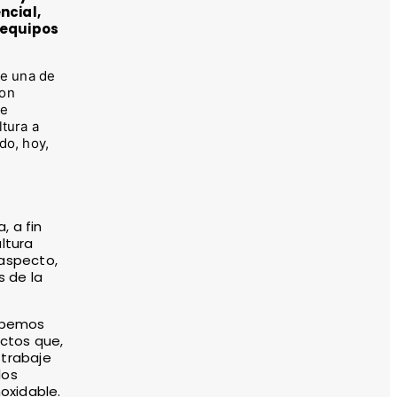
ncial,
 equipos
de una de
ron
de
ltura a
do, hoy,
, a fin
ltura
 aspecto,
s de la
Debemos
ctos que,
 trabaje
los
oxidable.