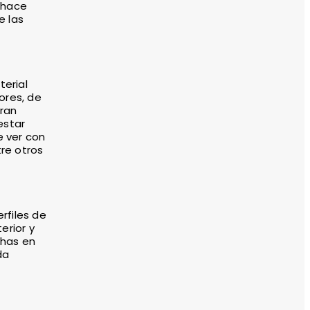
 hace
e las
terial
ores, de
gran
estar
e ver con
re otros
rfiles de
erior y
chas en
da