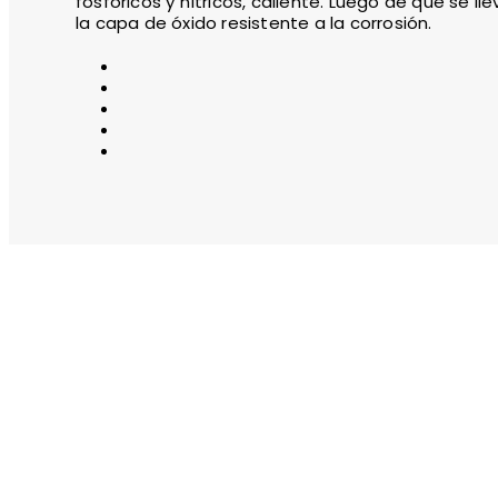
fosfóricos y nítricos, caliente. Luego de que se ll
la capa de óxido resistente a la corrosión.