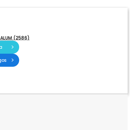
-ALUM (2586)
a
gos