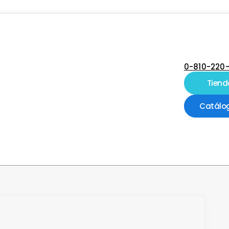
0-810-220
Tiend
Catálo