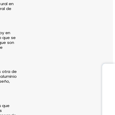
ural en
ral de
Hoy en
o que se
que son
se
s otra de
 aluminio
seño,
s que
s