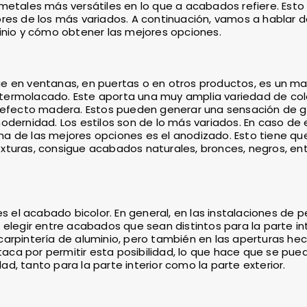
metales más versátiles en lo que a acabados refiere. Esto
res de los más variados. A continuación, vamos a hablar d
inio y cómo obtener las mejores opciones.
e en ventanas, en puertas o en otros productos, es un ma
termolacado. Este aporta una muy amplia variedad de col
o efecto madera. Estos pueden generar una sensación de 
odernidad. Los estilos son de lo más variados. En caso de 
a de las mejores opciones es el anodizado. Esto tiene qu
xturas, consigue acabados naturales, bronces, negros, ent
s el acabado bicolor. En general, en las instalaciones de pe
elegir entre acabados que sean distintos para la parte int
a carpintería de aluminio, pero también en las aperturas he
staca por permitir esta posibilidad, lo que hace que se pue
, tanto para la parte interior como la parte exterior.