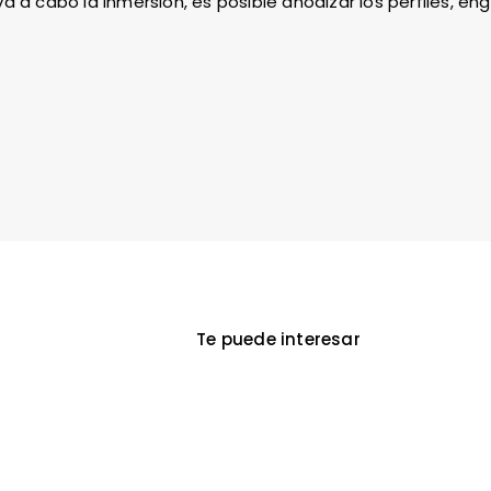
eva a cabo la inmersión, es posible anodizar los perfiles, e
Te puede interesar