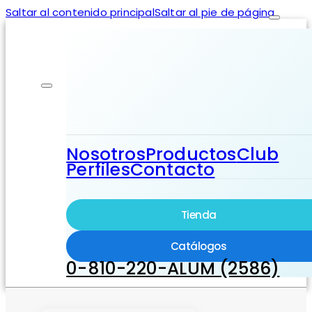
Saltar al contenido principal
Saltar al pie de página
Nosotros
Productos
Club
Perfiles
Contacto
Tienda
Catálogos
0-810-220-ALUM (2586)