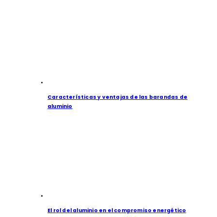
Características y ventajas de las barandas de
aluminio
El rol del aluminio en el compromiso energético