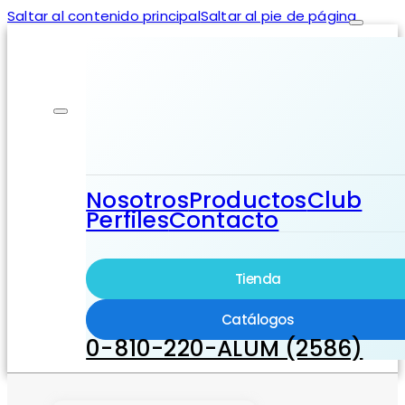
Saltar al contenido principal
Saltar al pie de página
Nosotros
Productos
Club
Perfiles
Contacto
Tienda
Catálogos
0-810-220-ALUM (2586)