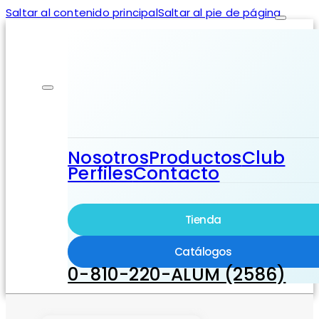
Saltar al contenido principal
Saltar al pie de página
Nosotros
Productos
Club
Perfiles
Contacto
Tienda
Catálogos
0-810-220-ALUM (2586)