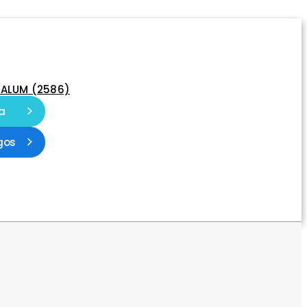
-ALUM (2586)
a
gos