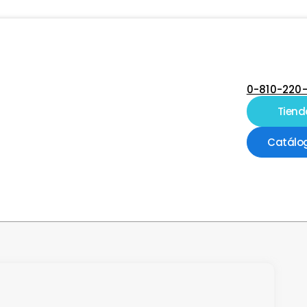
0-810-220
Tiend
Catálo