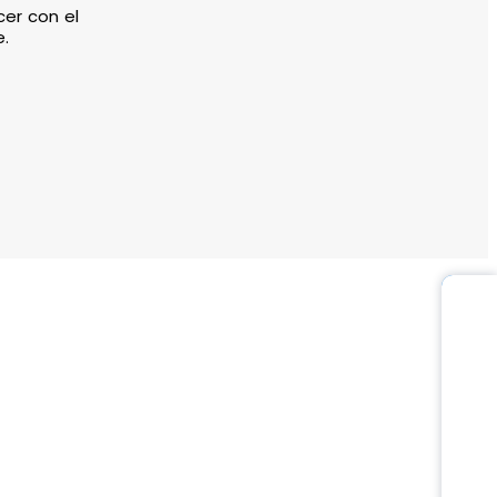
er con el
e.