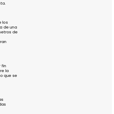
ta.
 los
ta de una
metros de
gran
 fin
re la
 lo que se
as
odas