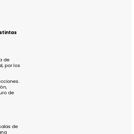
stintas
a de
, por los
ecciones.
ón,
uro de
salas de
una