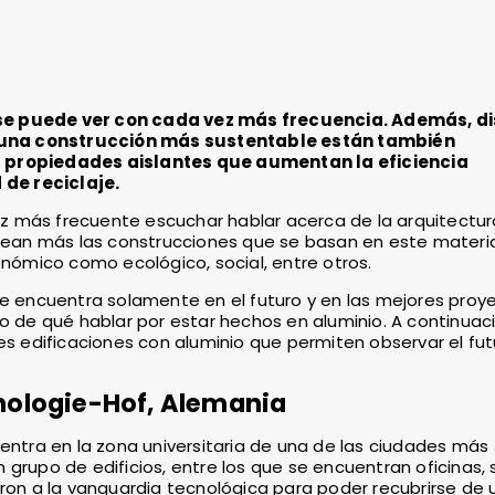
se puede ver con cada vez más frecuencia. Además, di
 una construcción más sustentable están también
s propiedades aislantes que aumentan la eficiencia
de reciclaje.
z más frecuente escuchar hablar acerca de la arquitectur
 sean más las construcciones que se basan en este material
onómico como ecológico, social, entre otros.
se encuentra solamente en el futuro y en las mejores proy
o de qué hablar por estar hechos en aluminio. A continuaci
 edificaciones con aluminio que permiten observar el fut
hnologie-Hof, Alemania
uentra en la zona universitaria de una de las ciudades más
grupo de edificios, entre los que se encuentran oficinas, 
aron a la vanguardia tecnológica para poder recubrirse de 