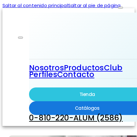
Saltar al contenido principal
Saltar al pie de página
Nosotros
Productos
Club
Perfiles
Contacto
Tienda
Catálogos
0-810-220-ALUM (2586)