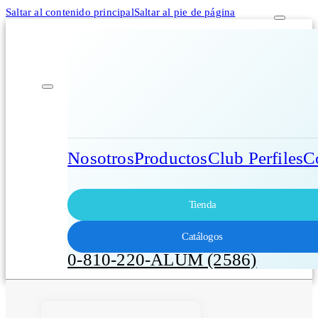
Saltar al contenido principal
Saltar al pie de página
Nosotros
Productos
Club Perfiles
C
Tienda
Catálogos
0-810-220-ALUM (2586)