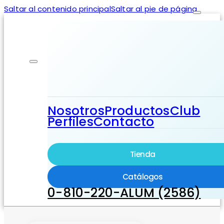
Saltar al contenido principal
Saltar al pie de página
Nosotros
Productos
Club
Perfiles
Contacto
Tienda
Catálogos
0-810-220-ALUM (2586)