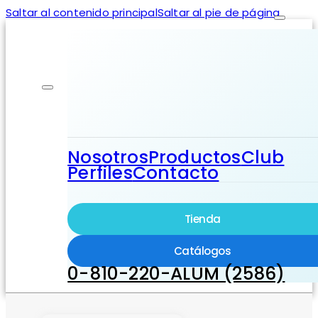
Saltar al contenido principal
Saltar al pie de página
Nosotros
Productos
Club
Perfiles
Contacto
Tienda
Catálogos
0-810-220-ALUM (2586)