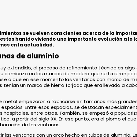
imientos se vuelven conscientes acerca de la importa
 estas han ido viviendo una importante evolución a lo 
emos en la actualidad.
tanas de aluminio
y extendido, el proceso de refinamiento técnico es algo 
 su comienzo en las marcas de madera que se hicieron pop
o, pese a que en ese momento las ventanas con marco de m
 tenían un marco de hierro forjado que era llevado a cab
de metal empezaron a fabricarse en tamaños más grandes
 espacios. Entre esos espacios, se destacan especialment
 los hospitales, entre otros. También, se empezó a populariz
, a partir del siglo XX. En ese punto, era el plomo el qu
aboración de las ventanas.
ir las ventanas con un arco hecho en tubos de aluminio. E