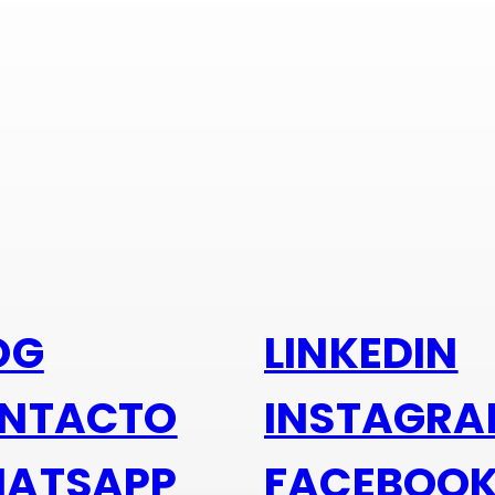
s alu
OG
LINKEDIN
NTACTO
INSTAGR
ATSAPP
FACEBOO