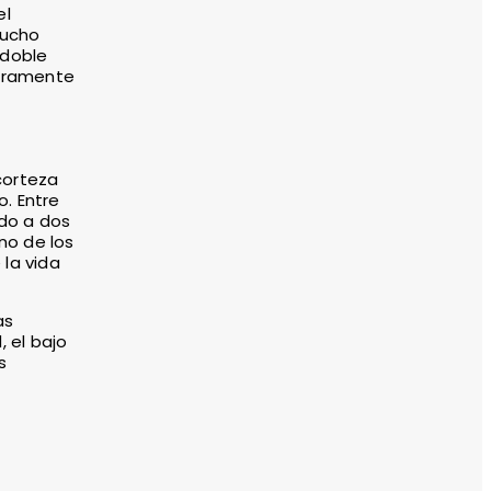
el
mucho
 doble
deramente
corteza
. Entre
ndo a dos
no de los
la vida
as
, el bajo
s