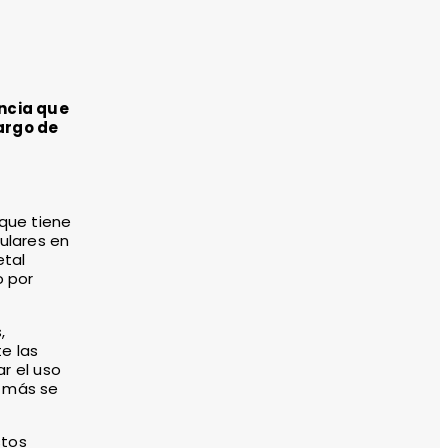
ncia que
largo de
que tiene
ulares en
etal
o por
,
e las
ar el uso
e más se
stos