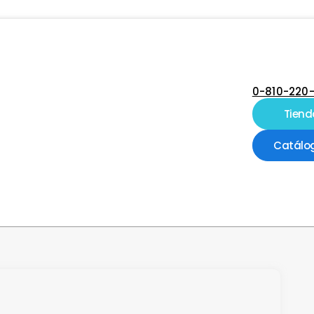
0-810-220
Tiend
Catálo