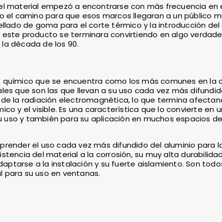
el material empezó a encontrarse con más frecuencia en 
do el camino para que esos marcos llegaran a un público 
ellado de goma para el corte térmico y la introducción del
e este producto se terminara convirtiendo en algo verda
la década de los 90.
o químico que se encuentra como los más comunes en la 
les que son las que llevan a su uso cada vez más difundido
 de la radiación electromagnética, lo que termina afecta
o y el visible. Es una característica que lo convierte en u
 uso y también para su aplicación en muchos espacios de 
prender el uso cada vez más difundido del aluminio para l
tencia del material a la corrosión, su muy alta durabilidad
ptarse a la instalación y su fuerte aislamiento. Son todo
l para su uso en ventanas.