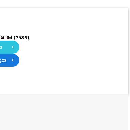
-ALUM (2586)
a
gos