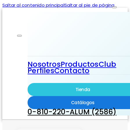
Saltar al contenido principal
Saltar al pie de página
Nosotros
Productos
Club
Perfiles
Contacto
Tienda
Catálogos
0-810-220-ALUM (2586)